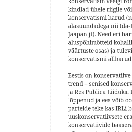
konservatism veelgi roh
kindlad ühele riigile võ
konservatismi harud (n
alasuundadega nii Ida-
Jaapan jt). Need eri h
aluspõhimõtteid kohalik
väärtuste osas) ja tule
konservatismi allharud
Eestis on konservatiiv
trend – senised konse
ja Res Publica Liiduks. 
lõppenud ja ees võib o
parteide teke kas IRLi b
uuskonservatiivsete er
konservatiivide baaser