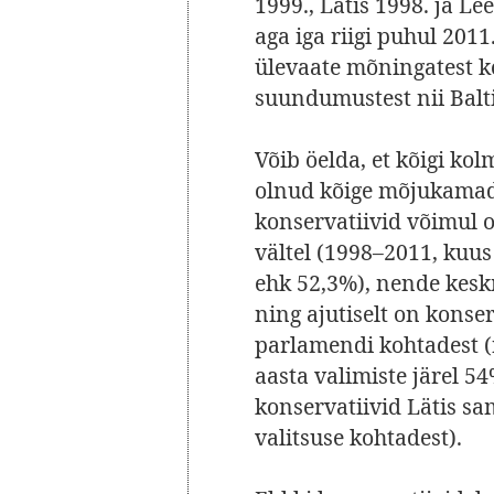
1999., Lätis 1998. ja L
aga iga riigi puhul 2011
ülevaate mõningatest k
suundumustest nii Balti
Võib öelda, et kõigi kol
olnud kõige mõjukamad 
konservatiivid võimul 
vältel (1998–2011, kuu
ehk 52,3%), nende kes
ning ajutiselt on konse
parlamendi kohtadest (n
aasta valimiste järel 5
konservatiivid Lätis sa
valitsuse kohtadest).