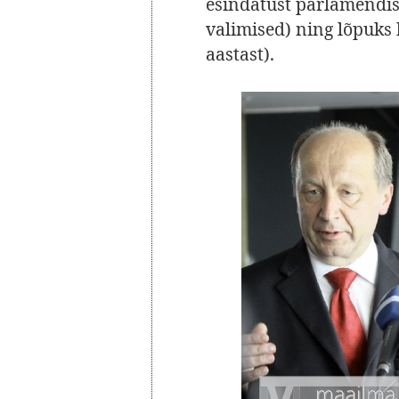
esindatust parlamendis
valimised) ning lõpuks 
aastast).