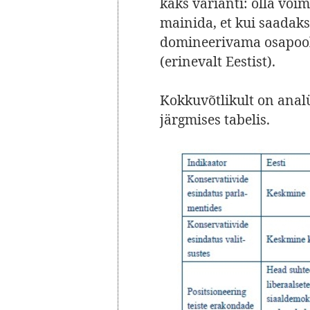
kaks varianti: olla võim
mainida, et kui saadakse
domineerivama osapool
(erinevalt Eestist).
Kokkuvõtlikult on anal
järgmises tabelis.