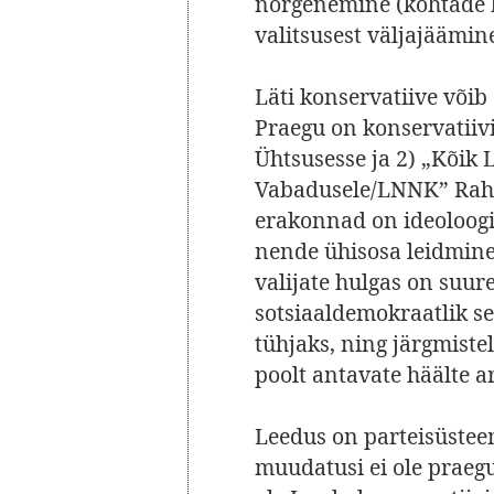
nõrgenemine (kohtade k
valitsusest väljajäämine
Läti konservatiive võib
Praegu on konservatiiv
Ühtsusesse ja 2) „Kõik L
Vabadusele/LNNK” Rah
erakonnad on ideoloogili
nende ühisosa leidmine
valijate hulgas on suure
sotsiaaldemokraatlik sek
tühjaks, ning järgmiste
poolt antavate häälte ar
Leedus on parteisüstee
muudatusi ei ole praegu 