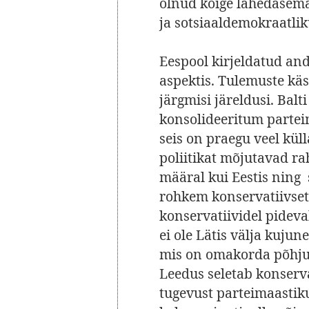
olnud kõige lähedasemat
ja sotsiaaldemokraatli
Eespool kirjeldatud an
aspektis. Tulemuste käs
järgmisi järeldusi. Balti
konsolideeritum parteim
seis on praegu veel küll
poliitikat mõjutavad r
määral kui Eestis ning
rohkem konservatiivse
konservatiividel pideval
ei ole Lätis välja kuju
mis on omakorda põhjus
Leedus seletab konserv
tugevust parteimaastiku