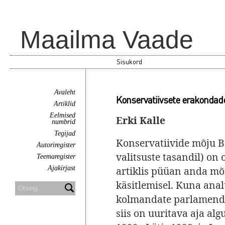
Maailma Vaade
Sisukord
Avaleht
Konservatiivsete erakondade 
Artiklid
Eelmised
Erki Kalle
numbrid
Tegijad
Konservatiivide mõju Ba
Autoriregister
valitsuste tasandil) on
Teemaregister
Ajakirjast
artiklis püüan anda mõ
käsitlemisel. Kuna anal
kolmandate parlamendiv
siis on uuritava aja algu