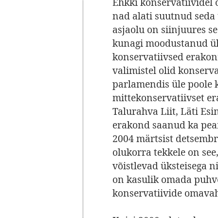
Ehkki konservatiividel o
nad alati suutnud seda 
asjaolu on siinjuures se
kunagi moodustanud ühte
konservatiivsed erakonn
valimistel olid konser
parlamendis üle poole 
mittekonservatiivset er
Talurahva Liit, Läti Esi
erakond saanud ka peam
2004 märtsist detsembri
olukorra tekkele on se
võistlevad üksteisega ni
on kasulik omada puhver
konservatiivide omavahe