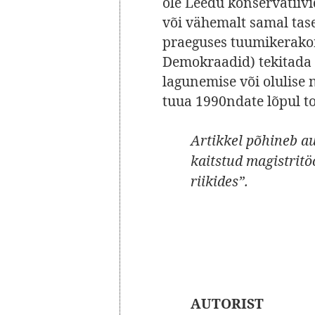
ole Leedu konservatiivi
või vähemalt samal tase
praeguses tuumikerakon
Demokraadid) tekitada s
lagunemise või olulise 
tuua 1990ndate lõpul to
Artikkel põhineb au
kaitstud magistritö
riikides”.
AUTORIST