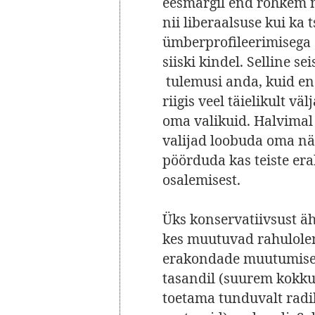
eesmärgil end rohkem 
nii liberaalsuse kui ka
ümberprofileerimisega on
siiski kindel. Selline s
tulemusi anda, kuid ena
riigis veel täielikult v
oma valikuid. Halvimal 
valijad loobuda oma nä
pöörduda kas teiste er
osalemisest.
Üks konservatiivsust äh
kes muutuvad rahulolem
erakondade muutumisega
tasandil (suurem kokk
toetama tunduvalt radi