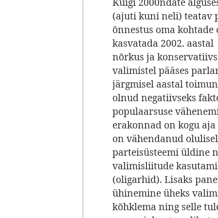
Kuigi 2000ndate alguses
(ajuti kuni neli) teatav
õnnestus oma kohtade o
kasvatada 2002. aastal 
nõrkus ja konservatiivs
valimistel pääses parla
järgmisel aastal toimun
olnud negatiivseks fak
populaarsuse vähenemis
erakonnad on kogu aja 
on vähendanud olulisel
parteisüsteemi üldine n
valimisliitude kasutamis
(oligarhid). Lisaks pan
ühinemine üheks valimis
kõhklema ning selle tu