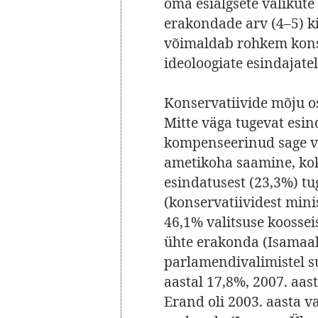
oma esialgsete valikute 
erakondade arv (4–5) k
võimaldab rohkem konso
ideoloogiate esindajate
Konservatiivide mõju osa
Mitte väga tugevat esi
kompenseerinud sage va
ametikoha saamine, kok
esindatusest (23,3%) t
(konservatiividest min
46,1% valitsuse koossei
ühte erakonda (Isamaali
parlamendivalimistel suh
aastal 17,8%, 2007. aas
Erand oli 2003. aasta v