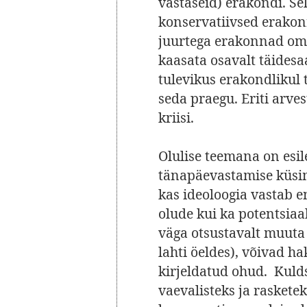
vastaseid) erakondi. Se
konservatiivsed erako
juurtega erakonnad oma
kaasata osavalt täidesa
tulevikus erakondlikul 
seda praegu. Eriti arve
kriisi.
Olulise teemana on esil
tänapäevastamise küsim
kas ideoloogia vastab 
olude kui ka potentsiaal
väga otsustavalt muuta 
lahti öeldes), võivad ha
kirjeldatud ohud. Kuld
vaevalisteks ja raskete