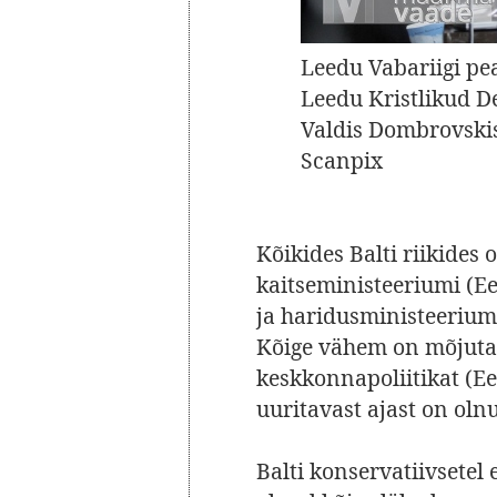
Leedu Vabariigi pe
Leedu Kristlikud D
Valdis Dombrovskis 
Scanpix
Kõikides Balti riikides
kaitseministeeriumi (Ee
ja haridusministeeriumi
Kõige vähem on mõjutat
keskkonnapoliitikat (Ee
uuritavast ajast on oln
Balti konservatiivsetel 