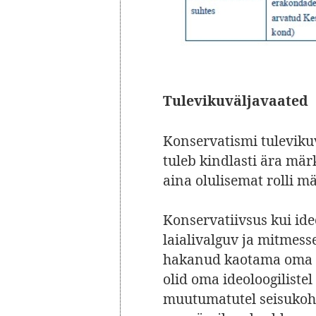
Tulevikuväljavaated
Konservatismi tuleviku
tuleb kindlasti ära mär
aina olulisemat rolli m
Konservatiivsus kui ide
laialivalguv ja mitmess
hakanud kaotama oma s
olid oma ideoloogiliste
muutumatutel seisukoht