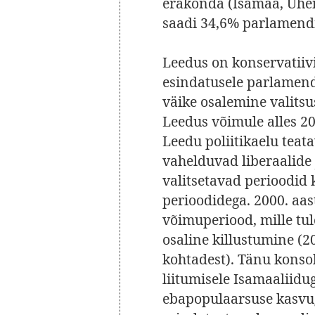
erakonda (Isamaa, Ühend
saadi 34,6% parlamend
Leedus on konservatiiv
esindatusele parlamend
väike osalemine valitsu
Leedus võimule alles 200
Leedu poliitikaelu teat
vahelduvad liberaalide 
valitsetavad perioodid
perioodidega. 2000. aast
võimuperiood, mille tu
osaline killustumine (2
kohtadest). Tänu konso
liitumisele Isamaaliidug
ebapopulaarsuse kasvu