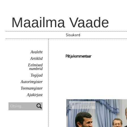
Maailma Vaade
Sisukord
Avaleht
Pilt ja kommentaar
Artiklid
Eelmised
numbrid
Tegijad
Autoriregister
Teemaregister
Ajakirjast